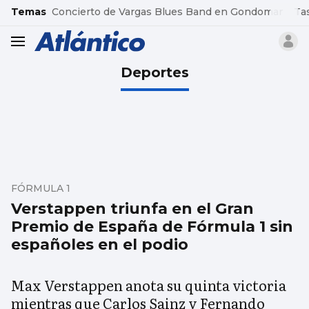
common.go-to-content
Temas
Concierto de Vargas Blues Band en Gondomar
Ta
header.menu.open
Deportes
FÓRMULA 1
Verstappen triunfa en el Gran
Premio de España de Fórmula 1 sin
españoles en el podio
Max Verstappen anota su quinta victoria
mientras que Carlos Sainz y Fernando