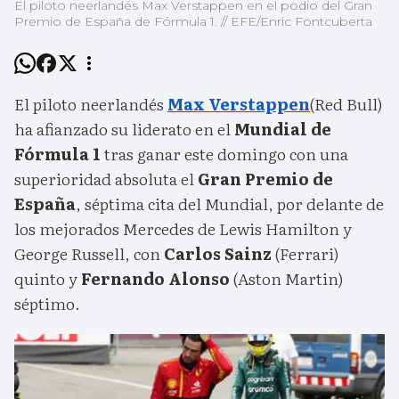
El piloto neerlandés Max Verstappen en el podio del Gran
Premio de España de Fórmula 1. // EFE/Enric Fontcuberta
El piloto neerlandés
Max Verstappen
(Red Bull)
ha afianzado su liderato en el
Mundial de
Fórmula 1
tras ganar este domingo con una
superioridad absoluta el
Gran Premio de
España
, séptima cita del Mundial, por delante de
los mejorados Mercedes de Lewis Hamilton y
George Russell, con
Carlos Sainz
(Ferrari)
quinto y
Fernando Alonso
(Aston Martin)
séptimo.