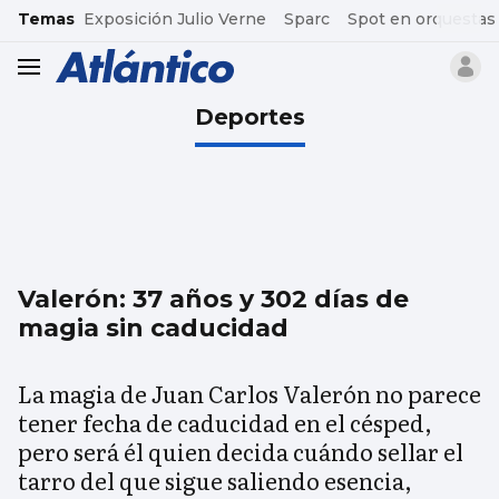
common.go-to-content
Temas
Exposición Julio Verne
Sparc
Spot en orquestas
header.menu.open
Deportes
Valerón: 37 años y 302 días de
magia sin caducidad
La magia de Juan Carlos Valerón no parece
tener fecha de caducidad en el césped,
pero será él quien decida cuándo sellar el
tarro del que sigue saliendo esencia,