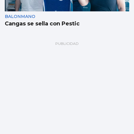
BALONMANO
Cangas se sella con Pestic
El pulpo escasea en la Ría: “Parte de la flota
tendrá que parar”