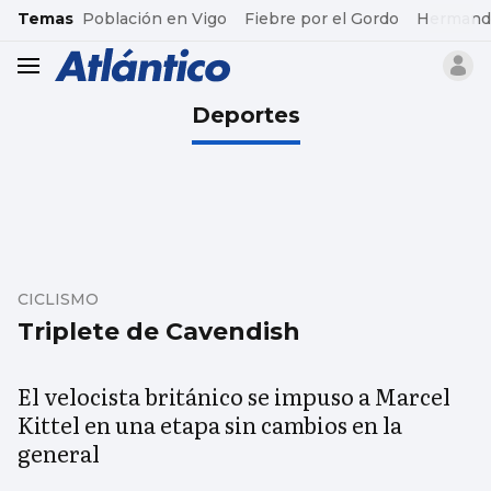
common.go-to-content
Temas
Población en Vigo
Fiebre por el Gordo
Hermand
header.menu.open
Deportes
CICLISMO
Triplete de Cavendish
El velocista británico se impuso a Marcel
Kittel en una etapa sin cambios en la
general