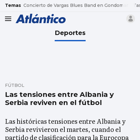
common.go-to-content
Temas
Concierto de Vargas Blues Band en Gondomar
Ta
header.menu.open
Deportes
FÚTBOL
Las tensiones entre Albania y
Serbia reviven en el fútbol
Las históricas tensiones entre Albania y
Serbia revivieron el martes, cuando el
partido de clasificación para la Eurocopa