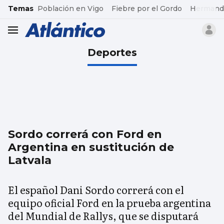
common.go-to-content
Temas
Población en Vigo
Fiebre por el Gordo
Hermand
header.menu.open
Deportes
Sordo correrá con Ford en
Argentina en sustitución de
Latvala
El español Dani Sordo correrá con el
equipo oficial Ford en la prueba argentina
del Mundial de Rallys, que se disputará