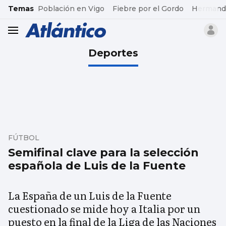
common.go-to-content
Temas
Población en Vigo
Fiebre por el Gordo
Hermand
header.menu.open
Deportes
FÚTBOL
Semifinal clave para la selección
española de Luis de la Fuente
La España de un Luis de la Fuente
cuestionado se mide hoy a Italia por un
puesto en la final de la Liga de las Naciones