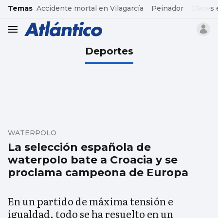
common.go-to-content
Temas
Accidente mortal en Vilagarcía
Peinador
Clases 
header.menu.open
Deportes
WATERPOLO
La selección española de
waterpolo bate a Croacia y se
proclama campeona de Europa
En un partido de máxima tensión e
igualdad, todo se ha resuelto en un