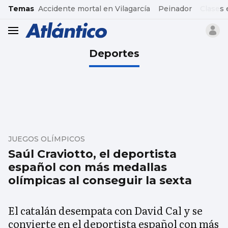
common.go-to-content
Temas
Accidente mortal en Vilagarcía
Peinador
Clases 
header.menu.open
Deportes
JUEGOS OLÍMPICOS
Saúl Craviotto, el deportista
español con más medallas
olímpicas al conseguir la sexta
El catalán desempata con David Cal y se
convierte en el deportista español con más