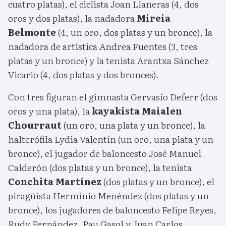
cuatro platas), el ciclista Joan Llaneras (4, dos
oros y dos platas), la nadadora
Mireia
Belmonte
(4, un oro, dos platas y un bronce), la
nadadora de artística Andrea Fuentes (3, tres
platas y un bronce) y la tenista Arantxa Sánchez
Vicario (4, dos platas y dos bronces).
Con tres figuran el gimnasta Gervasio Deferr (dos
oros y una plata), la
kayakista Maialen
Chourraut
(un oro, una plata y un bronce), la
halterófila Lydia Valentín (un oro, una plata y un
bronce), el jugador de baloncesto José Manuel
Calderón (dos platas y un bronce), la tenista
Conchita Martínez
(dos platas y un bronce), el
piragüista Herminio Menéndez (dos platas y un
bronce), los jugadores de baloncesto Felipe Reyes,
Rudy Fernández, Pau Gasol y Juan Carlos