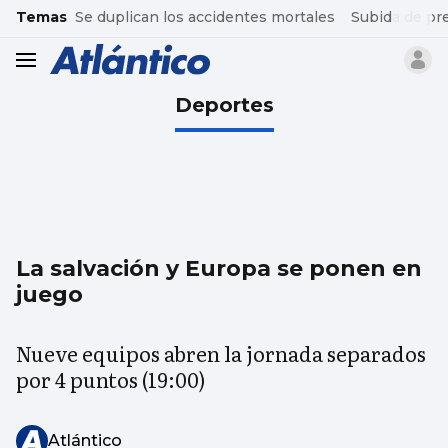
common.go-to-content
Temas
Se duplican los accidentes mortales
Subida de pr
header.menu.open
Deportes
La salvación y Europa se ponen en
juego
Nueve equipos abren la jornada separados
por 4 puntos (19:00)
Atlántico