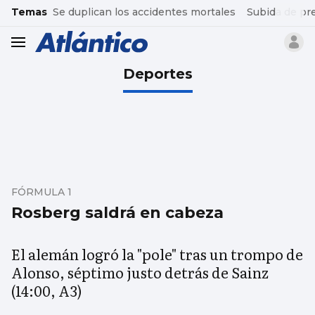
common.go-to-content
Temas
Se duplican los accidentes mortales
Subida de pr
header.menu.open
Deportes
FÓRMULA 1
Rosberg saldrá en cabeza
El alemán logró la "pole" tras un trompo de
Alonso, séptimo justo detrás de Sainz
(14:00, A3)