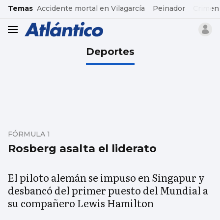
common.go-to-content
Temas
Accidente mortal en Vilagarcía
Peinador
Crimen
header.menu.open
Deportes
FÓRMULA 1
Rosberg asalta el liderato
El piloto alemán se impuso en Singapur y
desbancó del primer puesto del Mundial a
su compañero Lewis Hamilton