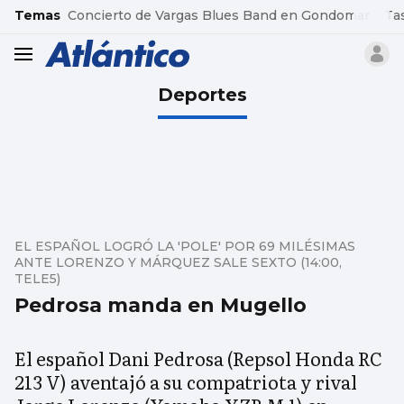
common.go-to-content
Temas
Concierto de Vargas Blues Band en Gondomar
Ta
header.menu.open
Deportes
EL ESPAÑOL LOGRÓ LA 'POLE' POR 69 MILÉSIMAS
ANTE LORENZO Y MÁRQUEZ SALE SEXTO (14:00,
TELE5)
Pedrosa manda en Mugello
El español Dani Pedrosa (Repsol Honda RC
213 V) aventajó a su compatriota y rival