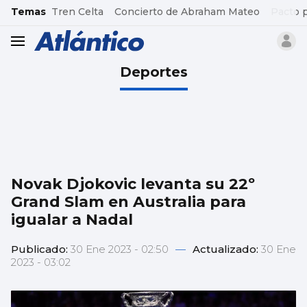
common.go-to-content
Temas
Tren Celta
Concierto de Abraham Mateo
Pacto 
header.menu.open
Deportes
Novak Djokovic levanta su 22º
Grand Slam en Australia para
igualar a Nadal
Publicado:
30 Ene 2023 - 02:50
—
Actualizado:
30 Ene
2023 - 03:02