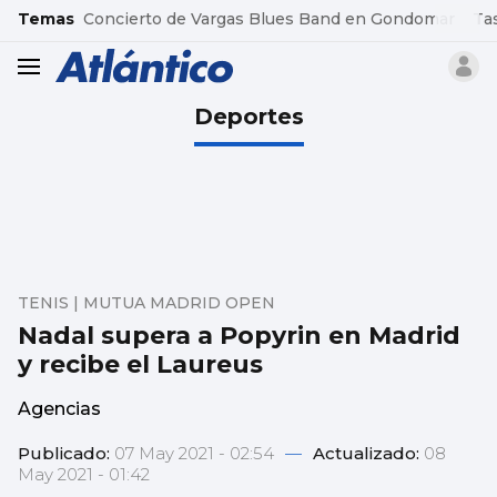
common.go-to-content
Temas
Concierto de Vargas Blues Band en Gondomar
Ta
header.menu.open
Deportes
TENIS | MUTUA MADRID OPEN
Nadal supera a Popyrin en Madrid
y recibe el Laureus
Agencias
Publicado:
07 May 2021 - 02:54
—
Actualizado:
08
May 2021 - 01:42