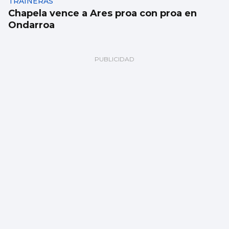
TRAINERAS
Chapela vence a Ares proa con proa en
Ondarroa
BALONMANO
El Cangas inicia los test de verano con
derrota