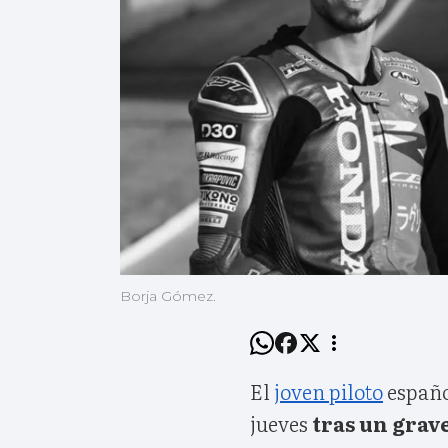
Borja Gómez.
El
joven piloto
españo
jueves
tras un grav