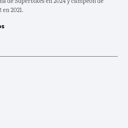
a de Superbikes en 2024 y campeón de
 en 2021.
os