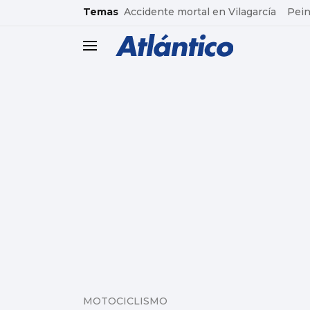
common.go-to-content
Temas
Accidente mortal en Vilagarcía
Pein
header.menu.open
MOTOCICLISMO