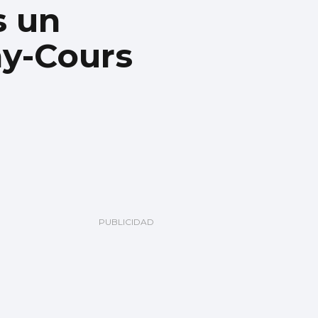
s un
ny-Cours