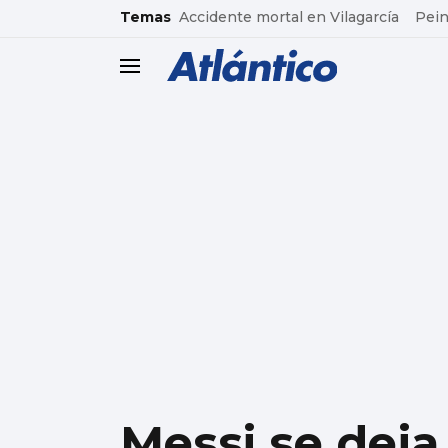
common.go-to-content
Temas
Accidente mortal en Vilagarcía
Pein
header.menu.open
Messi se deja