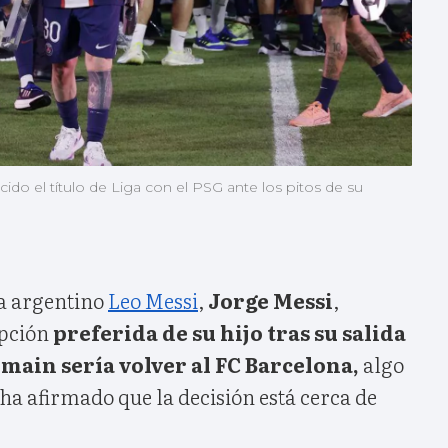
cido el título de Liga con el PSG ante los pitos de su
ta argentino
Leo Messi
,
Jorge Messi
,
opción
preferida de su hijo tras su salida
rmain sería volver al FC Barcelona,
algo
 ha afirmado que la decisión está cerca de