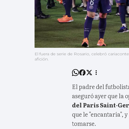
El fuera de serie de Rosario, celebró cariaconte
afición.
El padre del futbolis
aseguró ayer que la 
del Paris Saint-Ge
que le "encantaría", y
tomarse.