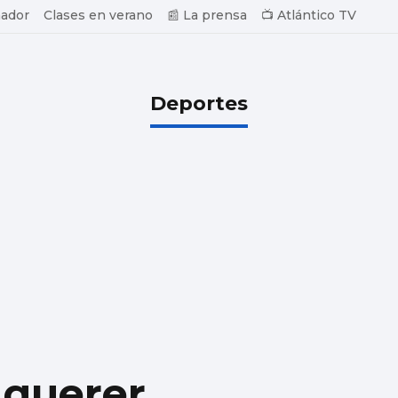
ador
Clases en verano
📰 La prensa
📺 Atlántico TV
Deportes
 querer