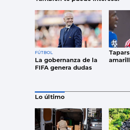
Tapars
FÚTBOL
La gobernanza de la
amaril
FIFA genera dudas
Lo último
NATACIÓN ARTÍSTICA
Iris Tió consigue la