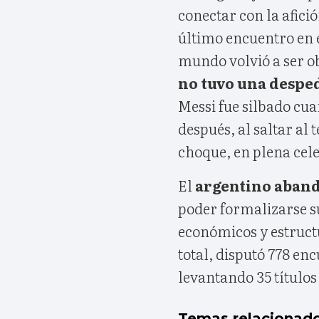
conectar con la afici
último encuentro en e
mundo volvió a ser ob
no tuvo una desped
Messi fue silbado cu
después, al saltar al
choque, en plena celeb
El
argentino aband
poder formalizarse s
económicos y estruct
total, disputó 778 en
levantando 35 títulos
Temas relacionad