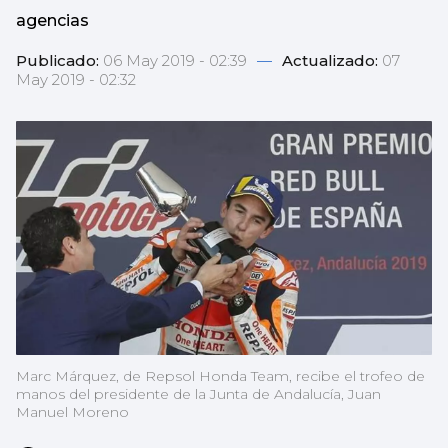
agencias
Publicado:
06 May 2019 - 02:39
—
Actualizado:
07
May 2019 - 02:32
Marc Márquez, de Repsol Honda Team, recibe el trofeo de
manos del presidente de la Junta de Andalucía, Juan
Manuel Moreno