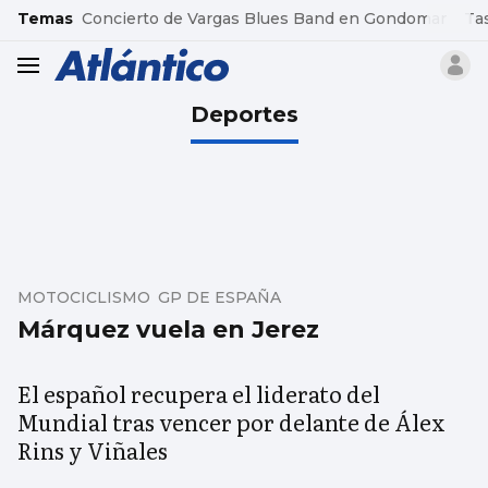
common.go-to-content
Temas
Concierto de Vargas Blues Band en Gondomar
Ta
header.menu.open
Deportes
MOTOCICLISMO GP DE ESPAÑA
Márquez vuela en Jerez
El español recupera el liderato del
Mundial tras vencer por delante de Álex
Rins y Viñales