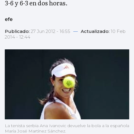
3-6 y 6-3 en dos horas.
efe
Publicado:
27 Jun 2012 - 16:55
—
Actualizado:
10 Feb
2014 - 12:44
La tenista serbia Ana Ivanovic devuelve la bola a la española
María José Martínez Sánchez.