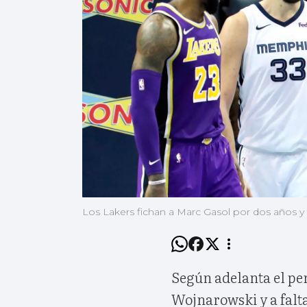
Los Lakers fichan a Marc Gasol por dos años y
Según adelanta el pe
Wojnarowski y a falta