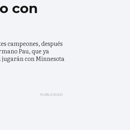
lo con
ntes campeones, después
ermano Pau, que ya
z jugarán con Minnesota