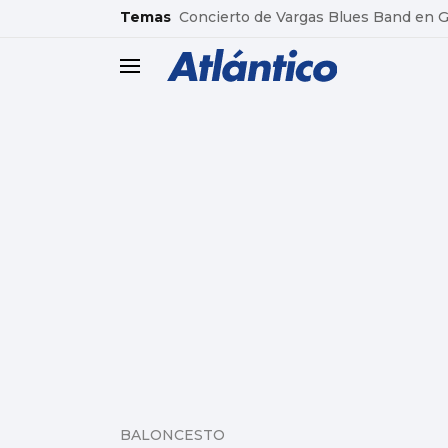
common.go-to-content
Temas
Concierto de Vargas Blues Band en
header.menu.open
BALONCESTO