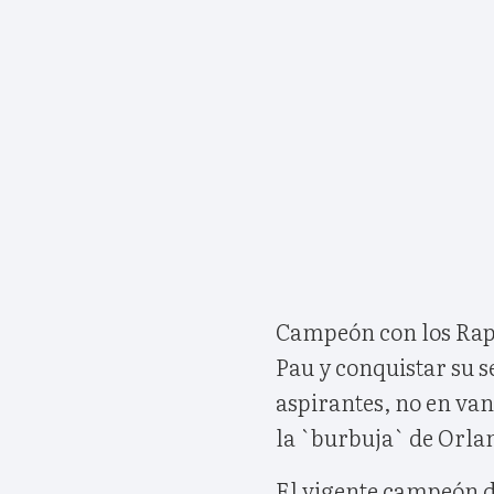
Campeón con los Rapt
Pau y conquistar su 
aspirantes, no en van
la `burbuja` de Orla
El vigente campeón d