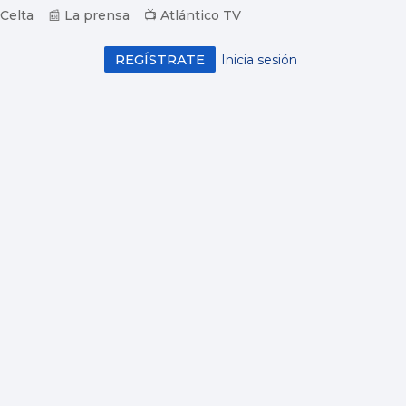
 Celta
📰 La prensa
📺 Atlántico TV
REGÍSTRATE
Inicia sesión