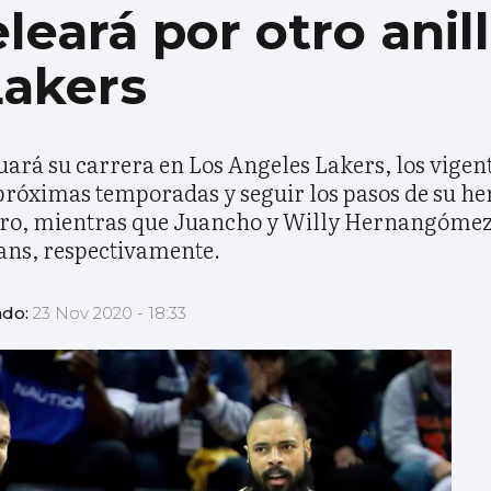
leará por otro anil
Lakers
uará su carrera en Los Angeles Lakers, los vige
 próximas temporadas y seguir los pasos de su h
 oro, mientras que Juancho y Willy Hernangóme
ans, respectivamente.
ado:
23 Nov 2020 - 18:33