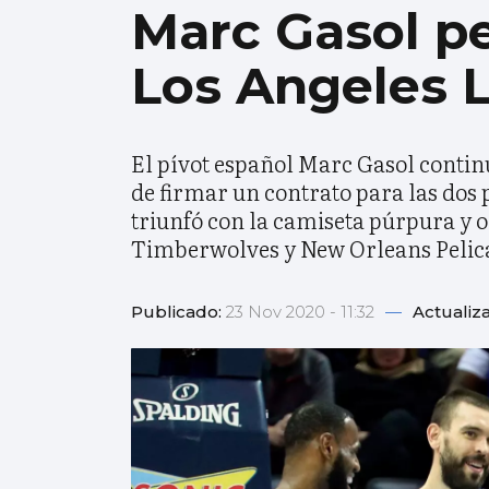
Marc Gasol pe
Los Angeles 
El pívot español Marc Gasol contin
de firmar un contrato para las dos
triunfó con la camiseta púrpura y
Timberwolves y New Orleans Pelic
Publicado:
23 Nov 2020 - 11:32
—
Actualiz