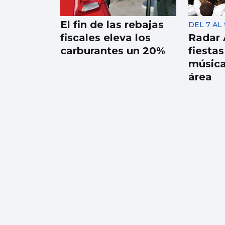
quiera, estaré listo"
El fin de las rebajas
DEL 7 AL
fiscales eleva los
Radar 
carburantes un 20%
fiesta
música
área
El alquiler baja en
España después de
cuatro años, pero en
Vigo sube un 9,5%