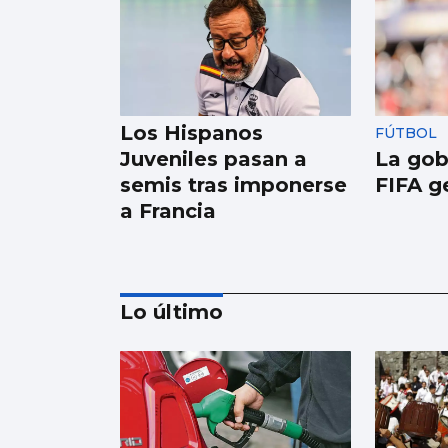
Los Hispanos
FÚTBOL
Juveniles pasan a
La gob
semis tras imponerse
FIFA g
a Francia
Lo último
FÚTBOL | PRIMERA DIVISIÓN
Bisiwu: "Cuando Flick