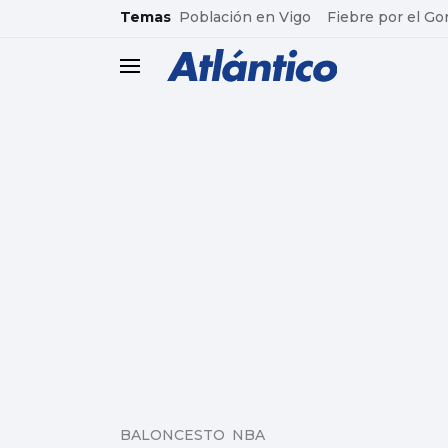
common.go-to-content
Temas
Población en Vigo
Fiebre por el Go
header.menu.open
BALONCESTO NBA