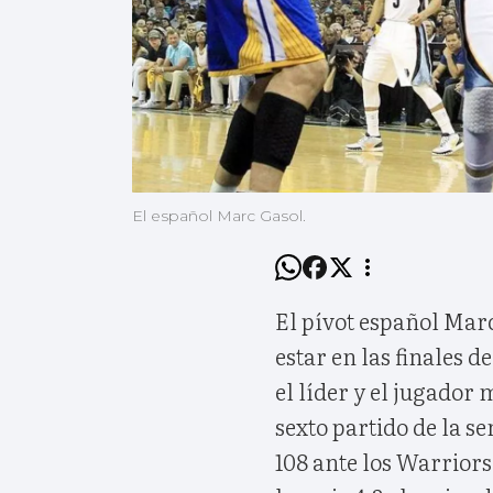
El español Marc Gasol.
El pívot español Marc
estar en las finales d
el líder y el jugador
sexto partido de la s
108 ante los Warriors