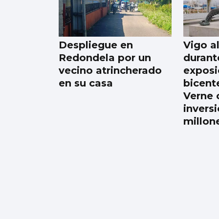
Iris Tió consigue la
medalla de oro en
solo técnico del
Despliegue en
Vigo a
Europeo de París
Redondela por un
durant
vecino atrincherado
exposi
en su casa
bicent
Verne 
invers
millon
Galicia gana más de