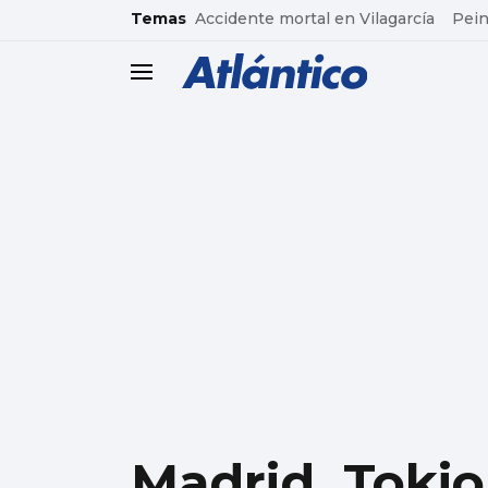
common.go-to-content
Temas
Accidente mortal en Vilagarcía
Pein
header.menu.open
Madrid, Tokio,