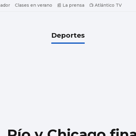
ador
Clases en verano
📰 La prensa
📺 Atlántico TV
Deportes
 Río y Chicago fina