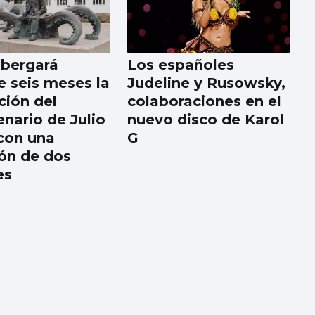
lbergará
Los españoles
e seis meses la
Judeline y Rusowsky,
ción del
colaboraciones en el
enario de Julio
nuevo disco de Karol
con una
G
ión de dos
es