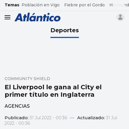
common.go-to-content
Temas
Población en Vigo
Fiebre por el Gordo
Hermand
header.menu.open
Deportes
COMMUNITY SHIELD
El Liverpool le gana al City el
primer título en Inglaterra
AGENCIAS
Publicado:
31 Jul 2022 - 00:36
—
Actualizado:
31 Jul
2022 - 00:36