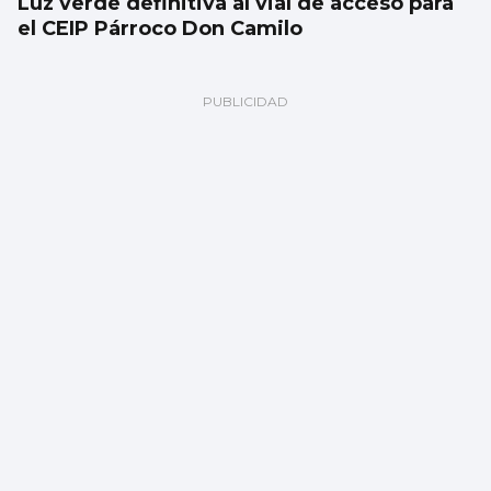
Luz verde definitiva al vial de acceso para
el CEIP Párroco Don Camilo
Remolcan una embarcación que quedó a la
deriva cerca de la isla de San Simón