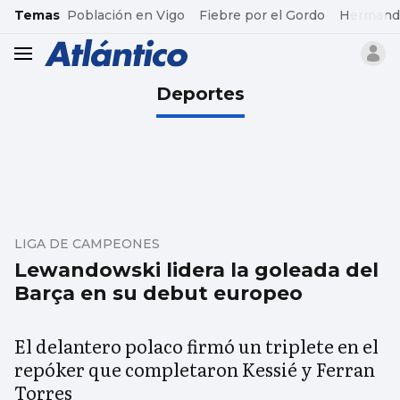
common.go-to-content
Temas
Población en Vigo
Fiebre por el Gordo
Hermand
header.menu.open
Deportes
LIGA DE CAMPEONES
Lewandowski lidera la goleada del
Barça en su debut europeo
El delantero polaco firmó un triplete en el
repóker que completaron Kessié y Ferran
Torres