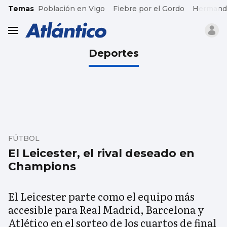
common.go-to-content
Temas
Población en Vigo
Fiebre por el Gordo
Hermand
header.menu.open
Deportes
FÚTBOL
El Leicester, el rival deseado en
Champions
El Leicester parte como el equipo más
accesible para Real Madrid, Barcelona y
Atlético en el sorteo de los cuartos de final