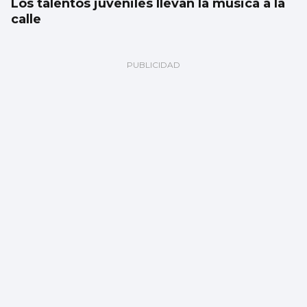
Los talentos juveniles llevan la música a la
calle
Atlántico
Vigo y el medioambiente