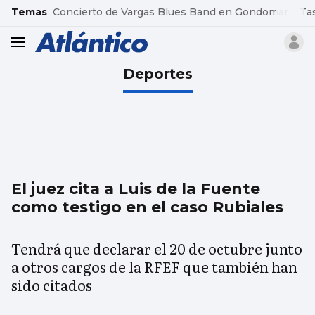
common.go-to-content
Temas
Concierto de Vargas Blues Band en Gondomar
Ta
header.menu.open
Deportes
El juez cita a Luis de la Fuente
como testigo en el caso Rubiales
Tendrá que declarar el 20 de octubre junto
a otros cargos de la RFEF que también han
sido citados