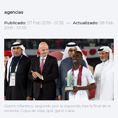
agencias
Publicado:
07 Feb 2019 - 01:35
—
Actualizado:
08 Feb
2019 - 01:05
Gianni Infantino, segundo por la izquierda, tras la final de la
reciente Copa de Asia, que ganó Catar.