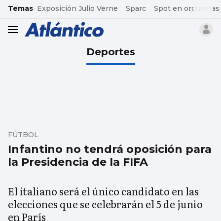
common.go-to-content
Temas
Exposición Julio Verne
Sparc
Spot en orquestas
header.menu.open
Deportes
FÚTBOL
Infantino no tendrá oposición para
la Presidencia de la FIFA
El italiano será el único candidato en las
elecciones que se celebrarán el 5 de junio
en París