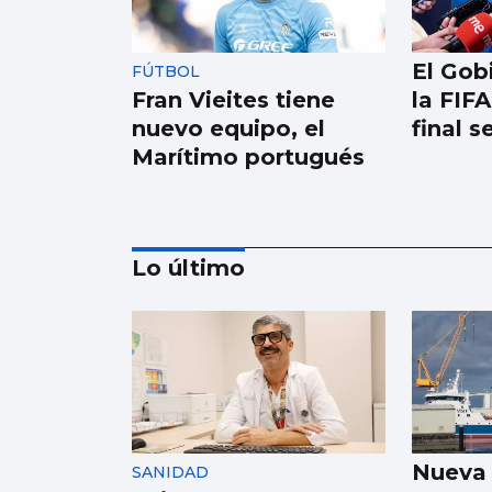
El Gob
FÚTBOL
Fran Vieites tiene
la FIFA
nuevo equipo, el
final 
Marítimo portugués
Lo último
FÚTBOL
La gobernanza de la
FIFA genera dudas
Nueva
SANIDAD