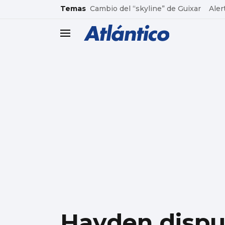
common.go-to-content
Temas
Cambio del “skyline” de Guixar
Aler
header.menu.open
Hayden disput