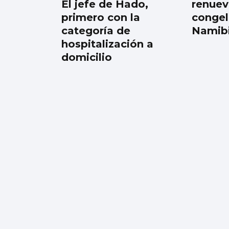
El jefe de Hado,
renuev
primero con la
congel
categoría de
Namib
hospitalización a
domicilio
Ramón Pastrana
Puntos