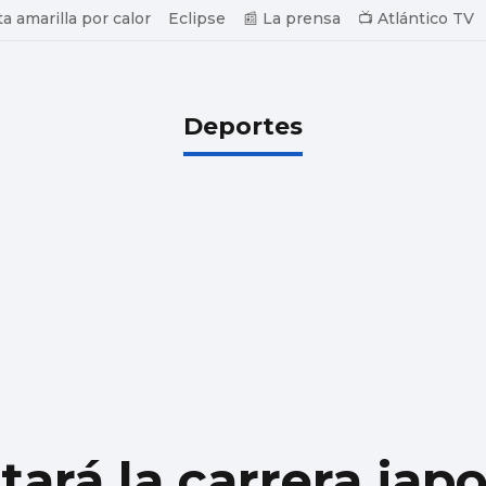
ta amarilla por calor
Eclipse
📰 La prensa
📺 Atlántico TV
Deportes
ará la carrera jap