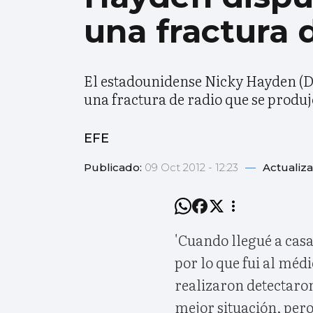
una fractura 
El estadounidense Nicky Hayden (Du
una fractura de radio que se produj
EFE
Publicado:
09 Oct 2012 - 12:23
—
Actualiz
'Cuando llegué a cas
por lo que fui al méd
realizaron detectaron
mejor situación, per