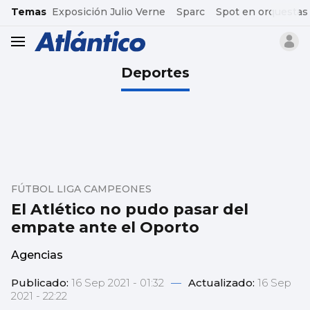
common.go-to-content
Temas
Exposición Julio Verne
Sparc
Spot en orquestas
header.menu.open
Deportes
FÚTBOL LIGA CAMPEONES
El Atlético no pudo pasar del
empate ante el Oporto
Agencias
Publicado:
16 Sep 2021 - 01:32
—
Actualizado:
16 Sep
2021 - 22:22