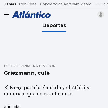
common.go-to-content
Temas
Tren Celta
Concierto de Abraham Mateo
Pacto 
header.menu.open
Deportes
FÚTBOL PRIMERA DIVISIÓN
Griezmann, culé
El Barça paga la cláusula y el Atlético
denuncia que no es suficiente
agencias