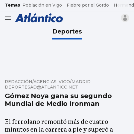
common.go-to-content
Temas
Población en Vigo
Fiebre por el Gordo
Hermand
header.menu.open
Deportes
REDACCIÓN/AGENCIAS. VIGO/MADRID
DEPORTESAD@ATLANTICO.NET
Gómez Noya gana su segundo
Mundial de Medio Ironman
El ferrolano remontó más de cuatro
minutos en la carrera a pie y superó a