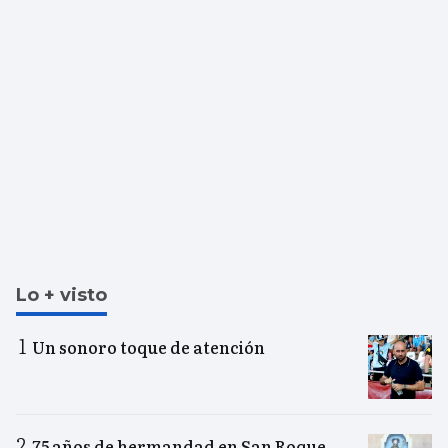
Lo + visto
Un sonoro toque de atención
75 años de hermandad en San Roque