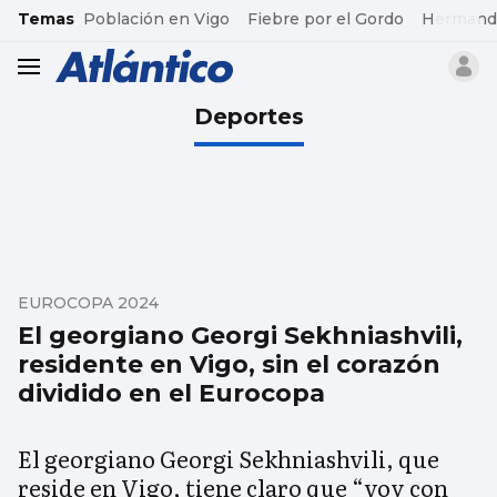
common.go-to-content
Temas
Población en Vigo
Fiebre por el Gordo
Hermand
header.menu.open
Deportes
EUROCOPA 2024
El georgiano Georgi Sekhniashvili,
residente en Vigo, sin el corazón
dividido en el Eurocopa
El georgiano Georgi Sekhniashvili, que
reside en Vigo, tiene claro que “voy con