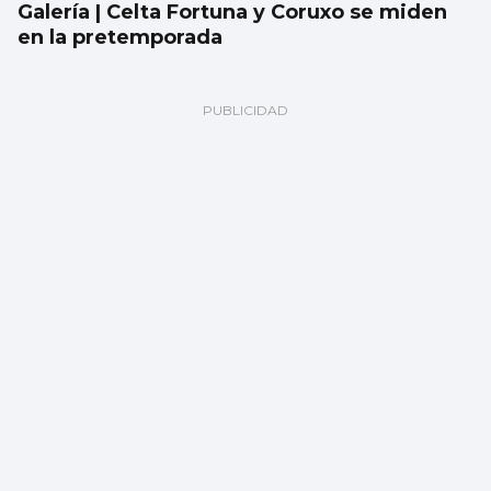
Galería | Celta Fortuna y Coruxo se miden
en la pretemporada
Encuesta | ¿Ves bien que a los gatos se les
saque a pasear con correa?