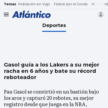
common.go-to-content
Temas
Población en Vigo
Fiebre por el Gordo
Hermand
header.menu.open
Deportes
Gasol guía a los Lakers a su mejor
racha en 6 años y bate su récord
reboteador
Pau Gasol se convirtió en un bastión bajo
los aros y capturó 20 rebotes, su mejor
registro desde que juega en la NBA,