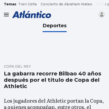
common.go-to-content
Temas
Tren Celta
Concierto de Abraham Mateo
Pacto 
header.menu.open
Deportes
COPA DEL REY
La gabarra recorre Bilbao 40 años
después por el título de Copa del
Athletic
Los jugadores del Athletic portan la Copa,
a quienes acompañan, entre otros, el