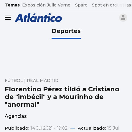
common.go-to-content
Temas
Exposición Julio Verne
Sparc
Spot en orquestas
header.menu.open
Deportes
FÚTBOL | REAL MADRID
Florentino Pérez tildó a Cristiano
de "imbécil" y a Mourinho de
"anormal"
Agencias
Publicado:
14 Jul 2021 - 19:02
—
Actualizado:
15 Jul