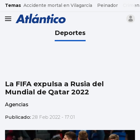
common.go-to-content
Temas
Accidente mortal en Vilagarcía
Peinador
Crimen
header.menu.open
Deportes
La FIFA expulsa a Rusia del
Mundial de Qatar 2022
Agencias
Publicado:
28 Feb 2022 - 17:01