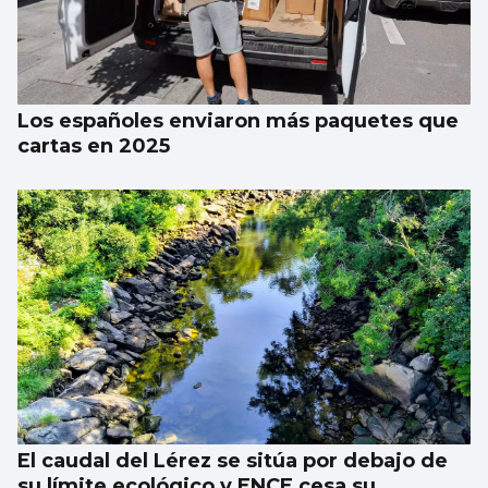
NATACIÓN ARTÍSTICA
Iris Tió consigue la medalla de oro en solo
técnico del Europeo de París
Los españoles enviaron más paquetes que
cartas en 2025
El caudal del Lérez se sitúa por debajo de
su límite ecológico y ENCE cesa su