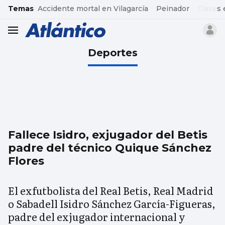
common.go-to-content
Temas
Accidente mortal en Vilagarcía
Peinador
Clases 
header.menu.open
Deportes
Fallece Isidro, exjugador del Betis
padre del técnico Quique Sánchez
Flores
El exfutbolista del Real Betis, Real Madrid
o Sabadell Isidro Sánchez García-Figueras,
padre del exjugador internacional y