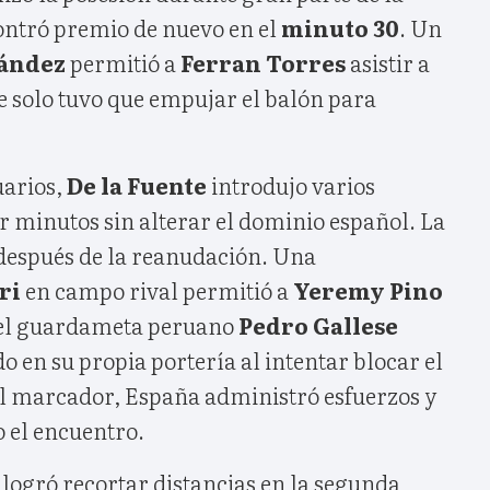
ntró premio de nuevo en el
minuto 30
. Un
ández
permitió a
Ferran Torres
asistir a
ue solo tuvo que empujar el balón para
uarios,
De la Fuente
introdujo varios
r minutos sin alterar el dominio español. La
 después de la reanudación. Una
ri
en campo rival permitió a
Yeremy Pino
 el guardameta peruano
Pedro Gallese
 en su propia portería al intentar blocar el
l marcador, España administró esfuerzos y
 el encuentro.
logró recortar distancias en la segunda