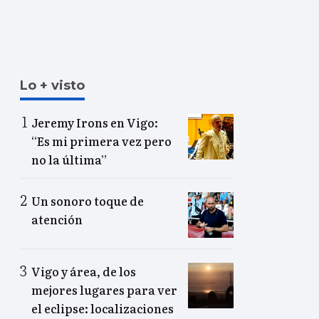
Lo + visto
Jeremy Irons en Vigo:
“Es mi primera vez pero
no la última”
Un sonoro toque de
atención
Vigo y área, de los
mejores lugares para ver
el eclipse: localizaciones