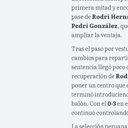
primera mitad y enco
pase de
Rodri Hern
Pedri González
, q
ampliar la ventaja.
Tras el paso por vest
cambios para reparti
sentencia llegó poco
recuperación de
Rod
poner un centro que
terminó introduciendo
balón. Con el
0-3
en e
continuó controlando
La selección peruana 