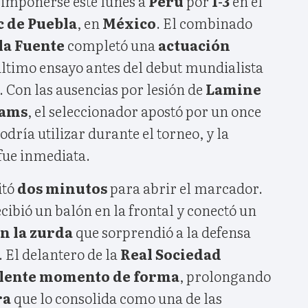
 imponerse este lunes a
Perú
por
1-3
en el
 de Puebla
, en
México
. El combinado
 la Fuente
completó una
actuación
último ensayo antes del debut mundialista
. Con las ausencias por lesión de
Lamine
iams
, el seleccionador apostó por un once
dría utilizar durante el torneo, y la
fue inmediata.
itó
dos minutos
para abrir el marcador.
cibió un balón en la frontal y conectó un
n la zurda
que sorprendió a la defensa
. El delantero de la
Real Sociedad
lente momento de forma
, prolongando
ra
que lo consolida como una de las