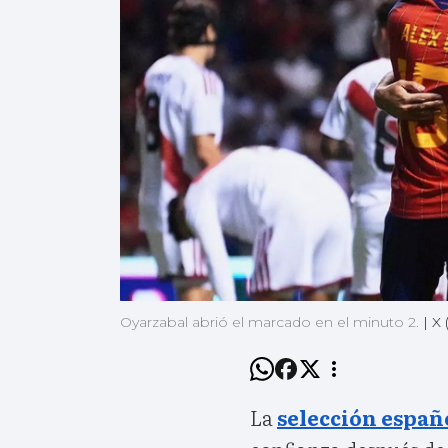
Oyarzabal abrió el marcado en el minuto 2.
|
X 
La
selección españ