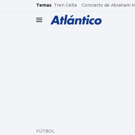
common.go-to-content
Temas
Tren Celta
Concierto de Abraham 
header.menu.open
FÚTBOL