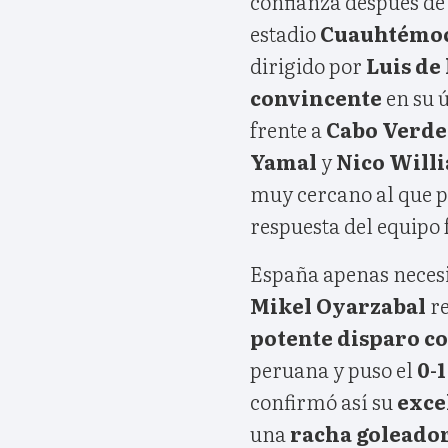
confianza después de
estadio
Cuauhtémoc
dirigido por
Luis de
convincente
en su 
frente a
Cabo Verde
Yamal
y
Nico Will
muy cercano al que po
respuesta del equipo 
España apenas neces
Mikel Oyarzabal
re
potente disparo co
peruana y puso el
0-1
confirmó así su
exce
una
racha goleado