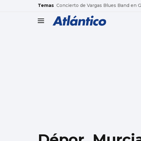
common.go-to-content
Temas
Concierto de Vargas Blues Band en
header.menu.open
Dépor, Murcia