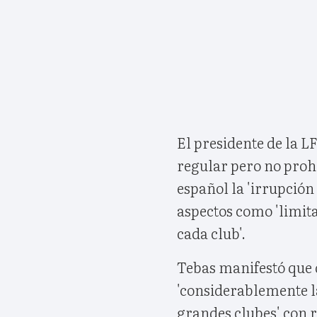
El presidente de la L
regular pero no prohib
español la 'irrupción 
aspectos como 'limit
cada club'.
Tebas manifestó que 
'considerablemente la
grandes clubes' con r