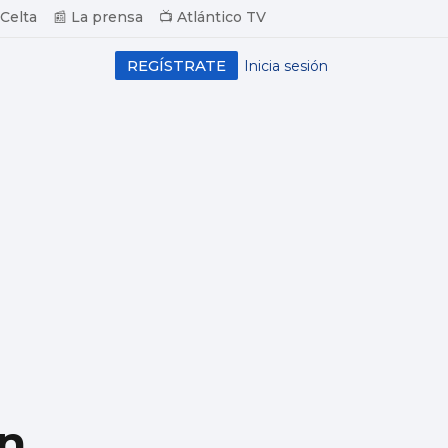
 Celta
📰 La prensa
📺 Atlántico TV
REGÍSTRATE
Inicia sesión
en