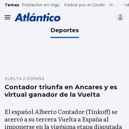
common.go-to-content
Temas
Población en Vigo
Fiebre por el Gordo
Hermand
header.menu.open
Deportes
VUELTA A ESPAÑA
Contador triunfa en Ancares y es
virtual ganador de la Vuelta
El español Alberto Contador (Tinkoff) se
acercó a su tercera Vuelta a España al
imponerse en la vigésima etapa disputada