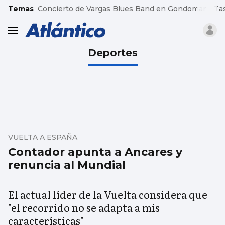
common.go-to-content
Temas
Concierto de Vargas Blues Band en Gondomar
Ta
header.menu.open
Deportes
VUELTA A ESPAÑA
Contador apunta a Ancares y
renuncia al Mundial
El actual líder de la Vuelta considera que
"el recorrido no se adapta a mis
características"