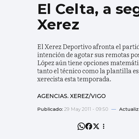
El Celta, a seg
Xerez
El Xerez Deportivo afronta el partid
intención de agotar sus remotas posi
López aún tiene opciones matemática
tanto el técnico como la plantilla 
xerecista esta temporada.
AGENCIAS. XEREZ/VIGO
Publicado:
29 May 2011 - 09:50
—
Actuali