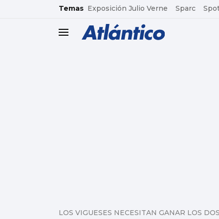
common.go-to-content
Temas
Exposición Julio Verne
Sparc
Spot
header.menu.open
LOS VIGUESES NECESITAN GANAR LOS DOS