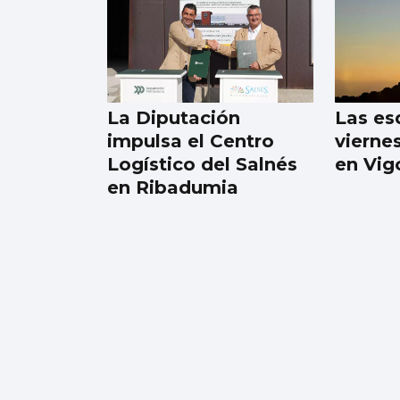
NATACIÓN ARTÍSTICA
Iris Tió consigue la
medalla de oro en
solo técnico del
La Diputación
Las es
Europeo de París
impulsa el Centro
vierne
Logístico del Salnés
en Vig
en Ribadumia
O MORRAZO
Sanidade detecta