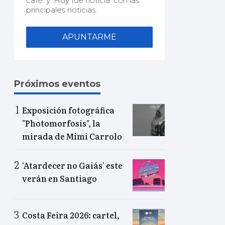
café' y 'Hoy fue noticia' con las
principales noticias.
APUNTARME
Próximos eventos
Exposición fotográfica
"Photomorfosis", la
mirada de Mimi Carrolo
‘Atardecer no Gaiás’ este
verán en Santiago
Costa Feira 2026: cartel,