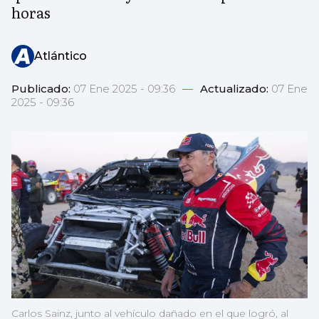
horas
Atlántico
Publicado:
07 Ene 2025 - 09:36
—
Actualizado:
07 Ene
2025 - 09:36
Carlos Sainz, junto al vehículo dañado en el que logró, al