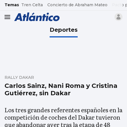
common.go-to-content
Temas
Tren Celta
Concierto de Abraham Mateo
Pacto 
header.menu.open
Deportes
RALLY DAKAR
Carlos Sainz, Nani Roma y Cristina
Gutiérrez, sin Dakar
Los tres grandes referentes españoles en la
competición de coches del Dakar tuvieron
que abandonar ayer tras la etapa de 48