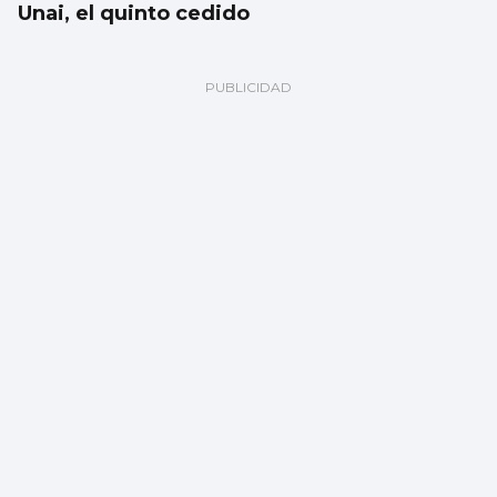
Unai, el quinto cedido
El fin de las rebajas fiscales eleva los
carburantes un 20%