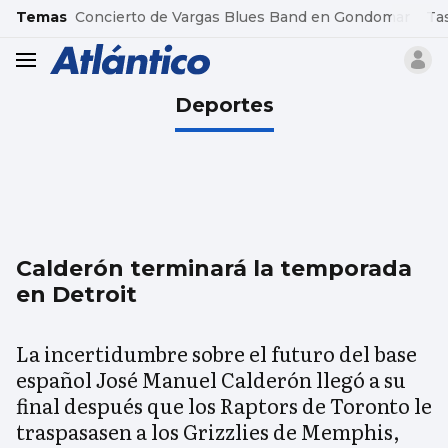
common.go-to-content
Temas
Concierto de Vargas Blues Band en Gondomar
Ta
header.menu.open
Deportes
Calderón terminará la temporada
en Detroit
La incertidumbre sobre el futuro del base
español José Manuel Calderón llegó a su
final después que los Raptors de Toronto le
traspasasen a los Grizzlies de Memphis,