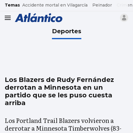
common.go-to-content
Temas
Accidente mortal en Vilagarcía
Peinador
Crimen
header.menu.open
Deportes
Los Blazers de Rudy Fernández
derrotan a Minnesota en un
partido que se les puso cuesta
arriba
Los Portland Trail Blazers volvieron a
derrotar a Minnesota Timberwolves (83-