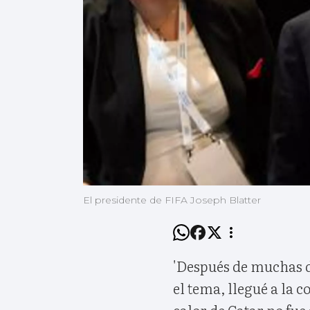
El presidente de FIFA Joseph Blatter
'Después de muchas de
el tema, llegué a la 
calor de Catar no fue