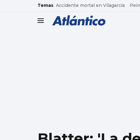
common.go-to-content
Temas
Accidente mortal en Vilagarcía
Pein
header.menu.open
Blatter: 'La 