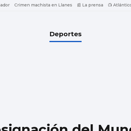
ador
Crimen machista en Llanes
📰 La prensa
📺 Atlántic
Deportes
designación del Mun