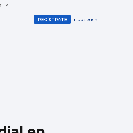
o TV
REGÍSTRATE
Inicia sesión
dial en