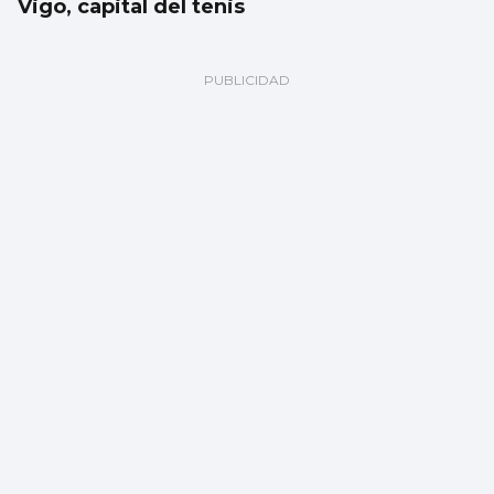
Vigo, capital del tenis
REMO
Borja con en el cuatro sin