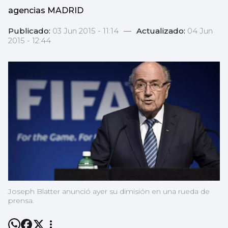
agencias MADRID
Publicado:
03 Jun 2015 - 11:14
—
Actualizado:
04 Jun
2015 - 12:44
Joseph Blatter anunció ayer su dimisión en una rueda de
prensa.