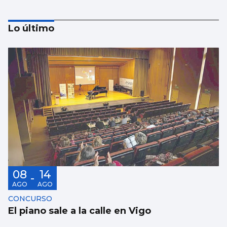
Lo último
Taparse la boca, amarilla
08
14
-
AGO
AGO
CONCURSO
El piano sale a la calle en Vigo