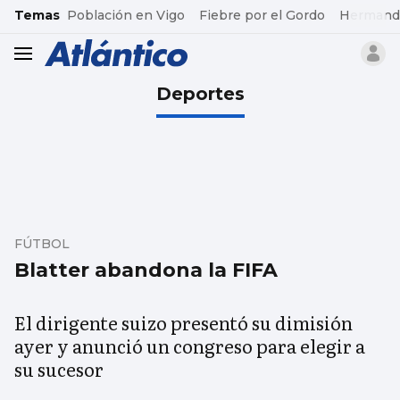
common.go-to-content
Temas
Población en Vigo
Fiebre por el Gordo
Hermand
header.menu.open
Deportes
FÚTBOL
Blatter abandona la FIFA
El dirigente suizo presentó su dimisión
ayer y anunció un congreso para elegir a
su sucesor